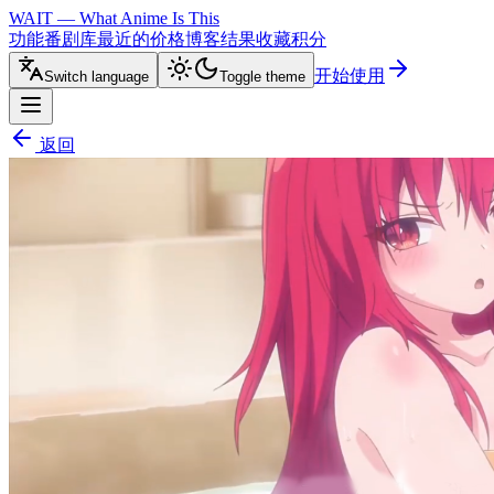
WAIT — What Anime Is This
功能
番剧库
最近的
价格
博客
结果
收藏
积分
开始使用
Switch language
Toggle theme
返回