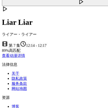
Liar Liar
ライアー・ライアー
第 7 集
12:14
-
12:17
89
%
高匹配
查看动漫详情
法律信息
关于
隐私政策
服务条款
网站地图
资源
博客