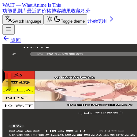
WAIT — What Anime Is This
功能
番剧库
最近的
价格
博客
结果
收藏
积分
开始使用
Switch language
Toggle theme
返回