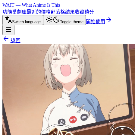
WAIT — What Anime Is This
功能
番劇庫
最近的
價格
部落格
结果
收藏
積分
開始使用
Switch language
Toggle theme
返回