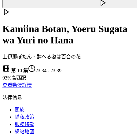
Kamiina Botan, Yoeru Sugata
wa Yuri no Hana
上伊那ぼたん、酔へる姿は百合の花
第 10 集
23:34
-
23:39
93
%
高匹配
查看動漫詳情
法律信息
關於
隱私政策
服務條款
網站地圖