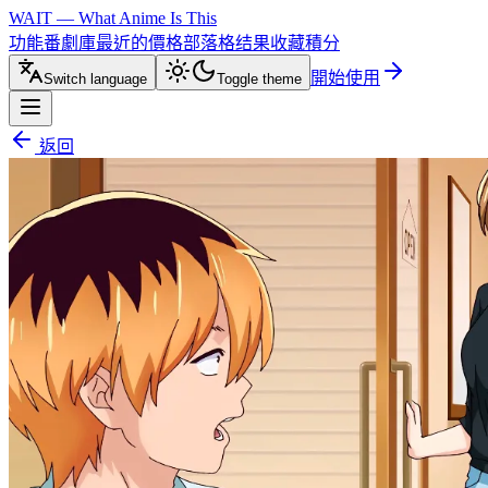
WAIT — What Anime Is This
功能
番劇庫
最近的
價格
部落格
结果
收藏
積分
開始使用
Switch language
Toggle theme
返回