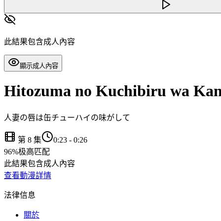
此結果包含成人內容
顯示成人內容
Hitozuma no Kuchibiru wa Kan 
人妻の唇は缶チューハイの味がして
第 8 集
0:23
-
0:26
96
%
极高匹配
此結果包含成人內容
查看動漫詳情
法律信息
關於