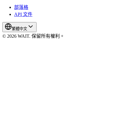
部落格
API 文件
繁體中文
© 2026 WAIT. 保留所有權利。