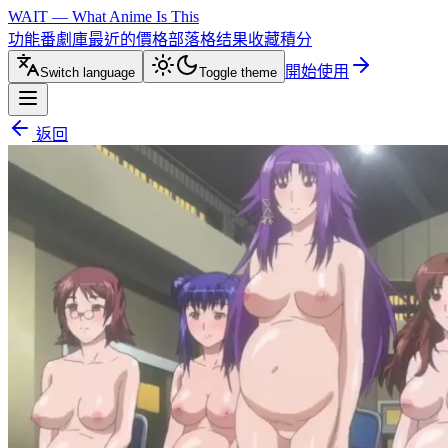
WAIT — What Anime Is This
功能
番劇庫
最近的
價格
部落格
结果
收藏
積分
開始使用
Switch language
Toggle theme
返回