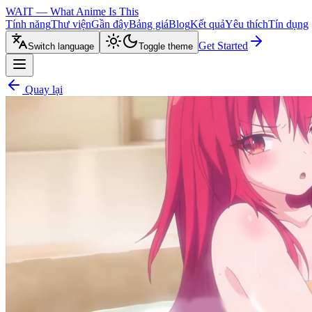
WAIT — What Anime Is This
Tính năng
Thư viện
Gần đây
Bảng giá
Blog
Kết quả
Yêu thích
Tín dụng
Get Started
Switch language
Toggle theme
Quay lại