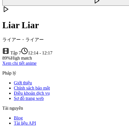
Liar Liar
ライアー・ライアー
Tập 7
12:14
-
12:17
89
%
High match
Xem chi tiết anime
Pháp lý
Giới thiệu
Chính sách bảo mật
Điều khoản dịch vụ
Sơ đồ trang web
Tài nguyên
Blog
Tài liệu API