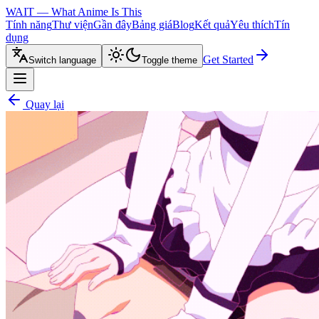
WAIT — What Anime Is This
Tính năng
Thư viện
Gần đây
Bảng giá
Blog
Kết quả
Yêu thích
Tín
dụng
Get Started
Switch language
Toggle theme
Quay lại