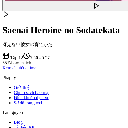
Saenai Heroine no Sodatekata
冴えない彼女の育てかた
Tập 12
5:56
-
5:57
55
%
Low match
Xem chi tiết anime
Pháp lý
Giới thiệu
Chính sách bảo mật
Điều khoản dịch vụ
Sơ đồ trang web
Tài nguyên
Blog
Tài liệu API