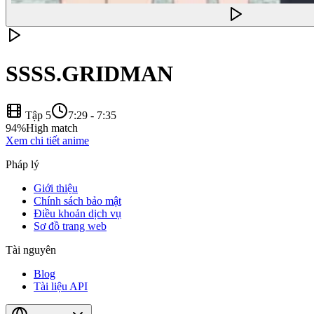
SSSS.GRIDMAN
Tập 5
7:29
-
7:35
94
%
High match
Xem chi tiết anime
Pháp lý
Giới thiệu
Chính sách bảo mật
Điều khoản dịch vụ
Sơ đồ trang web
Tài nguyên
Blog
Tài liệu API