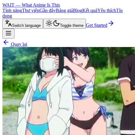
WAIT — What Anime Is This
Tính năng
Thư viện
Gần đây
Bảng giá
Blog
Kết quả
Yêu thích
Tín
dụng
Get Started
Switch language
Toggle theme
Quay lại