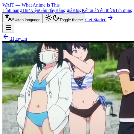
WAIT — What Anime Is This
Tính năng
Thư viện
Gần đây
Bảng giá
Blog
Kết quả
Yêu thích
Tín dụng
Get Started
Switch language
Toggle theme
Quay lại