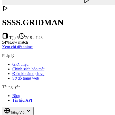
SSSS.GRIDMAN
Tập 5
7:19
-
7:23
54
%
Low match
Xem chi tiết anime
Pháp lý
Giới thiệu
Chính sách bảo mật
Điều khoản dịch vụ
Sơ đồ trang web
Tài nguyên
Blog
Tài liệu API
Tiếng Việt