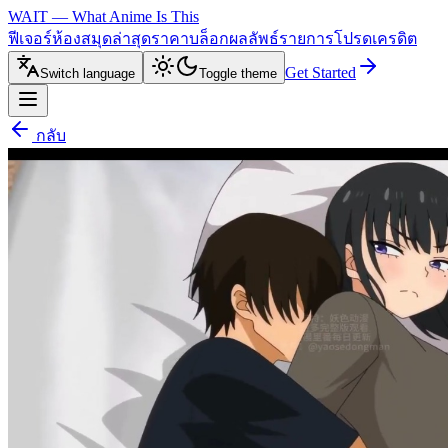
WAIT — What Anime Is This
ฟีเจอร์
ห้องสมุด
ล่าสุด
ราคา
บล็อก
ผลลัพธ์
รายการโปรด
เครดิต
Get Started
Switch language
Toggle theme
กลับ