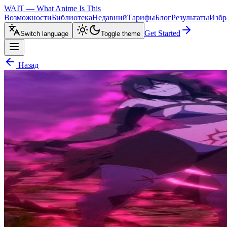
WAIT — What Anime Is This
Возможности
Библиотека
Недавний
Тарифы
Блог
Результаты
Избр
Get Started
Switch language
Toggle theme
Назад