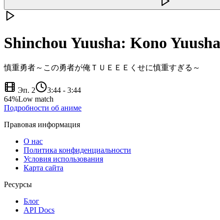
Shinchou Yuusha: Kono Yuusha
慎重勇者～この勇者が俺ＴＵＥＥＥくせに慎重すぎる～
Эп. 2
3:44
-
3:44
64
%
Low match
Подробности об аниме
Правовая информация
О нас
Политика конфиденциальности
Условия использования
Карта сайта
Ресурсы
Блог
API Docs