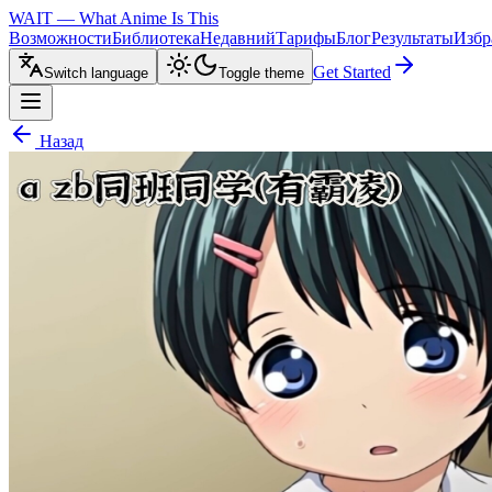
WAIT — What Anime Is This
Возможности
Библиотека
Недавний
Тарифы
Блог
Результаты
Избр
Get Started
Switch language
Toggle theme
Назад