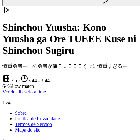
Shinchou Yuusha: Kono
Yuusha ga Ore TUEEE Kuse ni
Shinchou Sugiru
慎重勇者～この勇者が俺ＴＵＥＥＥくせに慎重すぎる～
Ep 2
3:44
-
3:44
64
%
Low match
Ver detalhes do anime
Legal
Sobre
Política de Privacidade
Termos de Serviço
Mapa do site