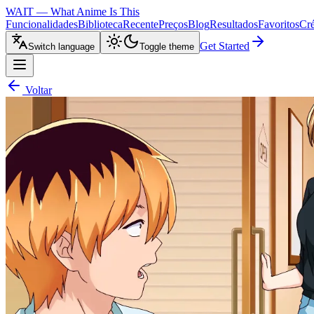
WAIT — What Anime Is This
Funcionalidades
Biblioteca
Recente
Preços
Blog
Resultados
Favoritos
Cré
Get Started
Switch language
Toggle theme
Voltar