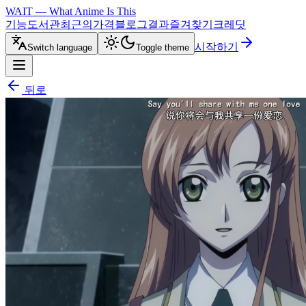
WAIT — What Anime Is This
기능
도서관
최근의
가격
블로그
결과
즐겨찾기
크레딧
시작하기
Switch language
Toggle theme
뒤로