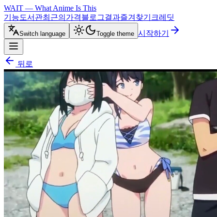
WAIT — What Anime Is This
기능
도서관
최근의
가격
블로그
결과
즐겨찾기
크레딧
시작하기
Switch language
Toggle theme
뒤로