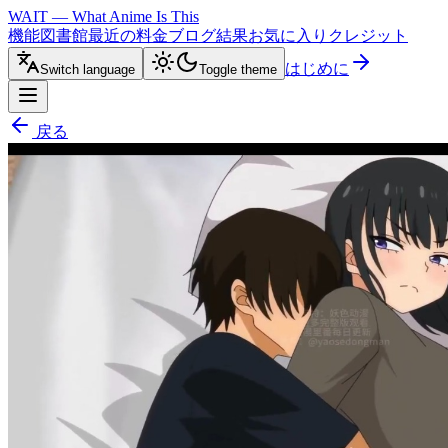
WAIT — What Anime Is This
機能
図書館
最近の
料金
ブログ
結果
お気に入り
クレジット
はじめに
Switch language
Toggle theme
戻る