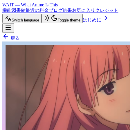
WAIT — What Anime Is This
機能
図書館
最近の
料金
ブログ
結果
お気に入り
クレジット
はじめに
Switch language
Toggle theme
戻る