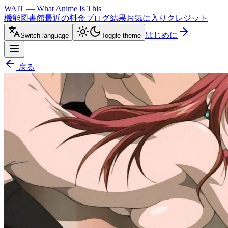
WAIT — What Anime Is This
機能
図書館
最近の
料金
ブログ
結果
お気に入り
クレジット
はじめに
Switch language
Toggle theme
戻る