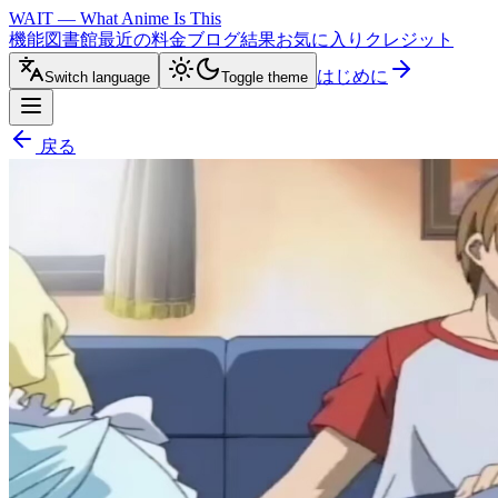
WAIT — What Anime Is This
機能
図書館
最近の
料金
ブログ
結果
お気に入り
クレジット
はじめに
Switch language
Toggle theme
戻る