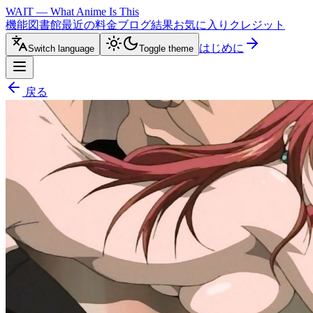
WAIT — What Anime Is This
機能
図書館
最近の
料金
ブログ
結果
お気に入り
クレジット
はじめに
Switch language
Toggle theme
戻る