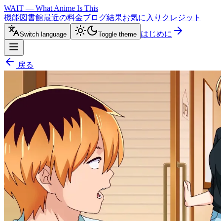
WAIT — What Anime Is This
機能
図書館
最近の
料金
ブログ
結果
お気に入り
クレジット
はじめに
Switch language
Toggle theme
戻る