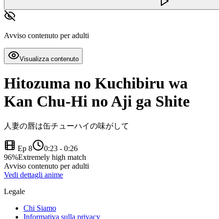
Avviso contenuto per adulti
Visualizza contenuto
Hitozuma no Kuchibiru wa
Kan Chu-Hi no Aji ga Shite
人妻の唇は缶チューハイの味がして
Ep 8
0:23
-
0:26
96
%
Extremely high match
Avviso contenuto per adulti
Vedi dettagli anime
Legale
Chi Siamo
Informativa sulla privacy