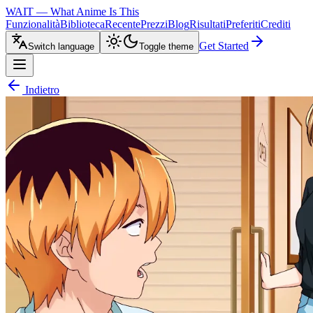
WAIT — What Anime Is This
Funzionalità
Biblioteca
Recente
Prezzi
Blog
Risultati
Preferiti
Crediti
Get Started
Switch language
Toggle theme
Indietro