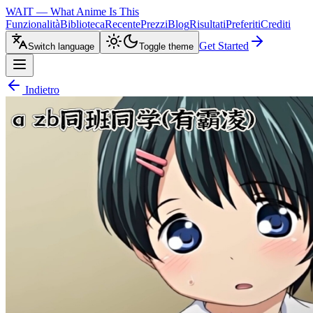
WAIT — What Anime Is This
Funzionalità
Biblioteca
Recente
Prezzi
Blog
Risultati
Preferiti
Crediti
Get Started
Switch language
Toggle theme
Indietro