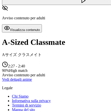
Avviso contenuto per adulti
Visualizza contenuto
A-Sized Classmate
Aサイズ クラスメイト
2:27
-
2:40
90
%
High match
Avviso contenuto per adulti
Vedi dettagli anime
Legale
Chi Siamo
Informativa sulla privacy
Termini di servizio
Mappa del sito