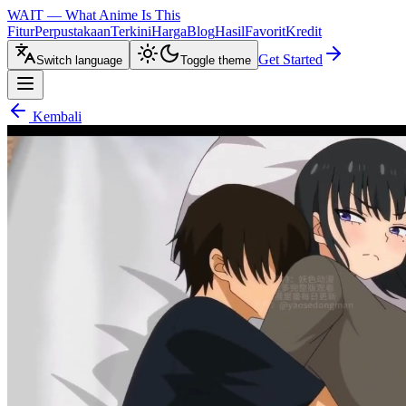
WAIT — What Anime Is This
Fitur
Perpustakaan
Terkini
Harga
Blog
Hasil
Favorit
Kredit
Get Started
Switch language
Toggle theme
Kembali