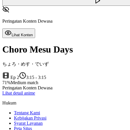
Peringatan Konten Dewasa
Lihat Konten
Choro Mesu Days
ちょろ・めす・でいず
Ep 2
3:15
-
3:15
71
%
Medium match
Peringatan Konten Dewasa
Lihat detail anime
Hukum
Tentang Kami
Kebijakan Privasi
Syarat Layanan
Peta Situs