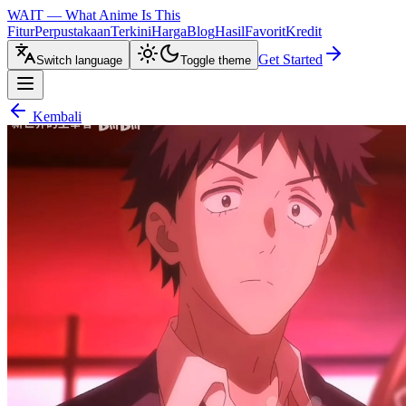
WAIT — What Anime Is This
Fitur
Perpustakaan
Terkini
Harga
Blog
Hasil
Favorit
Kredit
Get Started
Switch language
Toggle theme
Kembali