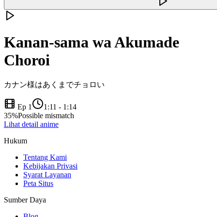
Kanan-sama wa Akumade
Choroi
カナン様はあくまでチョロい
Ep 1
1:11
-
1:14
35
%
Possible mismatch
Lihat detail anime
Hukum
Tentang Kami
Kebijakan Privasi
Syarat Layanan
Peta Situs
Sumber Daya
Blog