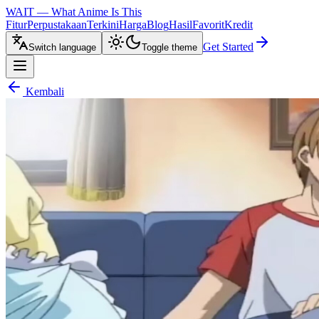
WAIT — What Anime Is This
Fitur
Perpustakaan
Terkini
Harga
Blog
Hasil
Favorit
Kredit
Get Started
Switch language
Toggle theme
Kembali