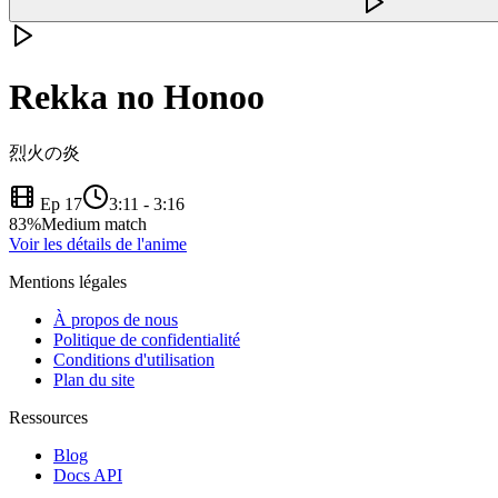
Rekka no Honoo
烈火の炎
Ep 17
3:11
-
3:16
83
%
Medium match
Voir les détails de l'anime
Mentions légales
À propos de nous
Politique de confidentialité
Conditions d'utilisation
Plan du site
Ressources
Blog
Docs API