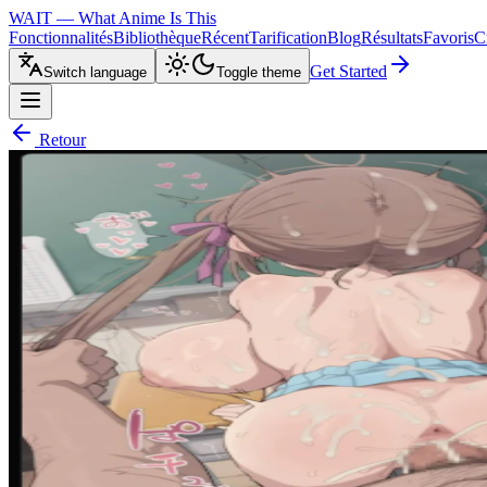
WAIT — What Anime Is This
Fonctionnalités
Bibliothèque
Récent
Tarification
Blog
Résultats
Favoris
C
Get Started
Switch language
Toggle theme
Retour