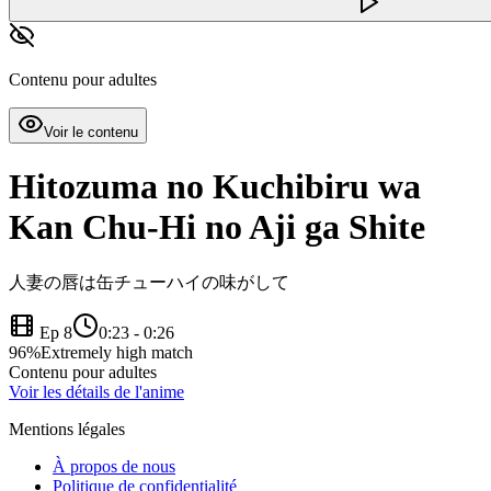
Contenu pour adultes
Voir le contenu
Hitozuma no Kuchibiru wa
Kan Chu-Hi no Aji ga Shite
人妻の唇は缶チューハイの味がして
Ep 8
0:23
-
0:26
96
%
Extremely high match
Contenu pour adultes
Voir les détails de l'anime
Mentions légales
À propos de nous
Politique de confidentialité