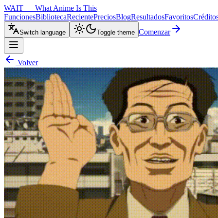
WAIT — What Anime Is This
Funciones
Biblioteca
Reciente
Precios
Blog
Resultados
Favoritos
Crédito
Comenzar
Switch language
Toggle theme
Volver