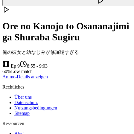
Ore no Kanojo to Osananajimi
ga Shuraba Sugiru
俺の彼女と幼なじみが修羅場すぎる
Ep 9
8:55
-
9:03
60
%
Low match
Anime-Details anzeigen
Rechtliches
Über uns
Datenschutz
Nutzungsbedingungen
Sitemap
Ressourcen
Blog