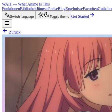
WAIT — What Anime Is This
Funktionen
Bibliothek
Jüngste
Preise
Blog
Ergebnisse
Favoriten
Guthabe
Get Started
Switch language
Toggle theme
Zurück