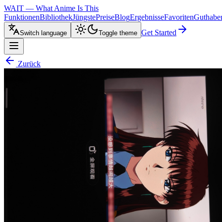
WAIT — What Anime Is This
Funktionen
Bibliothek
Jüngste
Preise
Blog
Ergebnisse
Favoriten
Guthabe
Get Started
Switch language
Toggle theme
Zurück