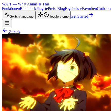
WAIT — What Anime Is This
Funktionen
Bibliothek
Jüngste
Preise
Blog
Ergebnisse
Favoriten
Guthabe
Get Started
Switch language
Toggle theme
Zurück