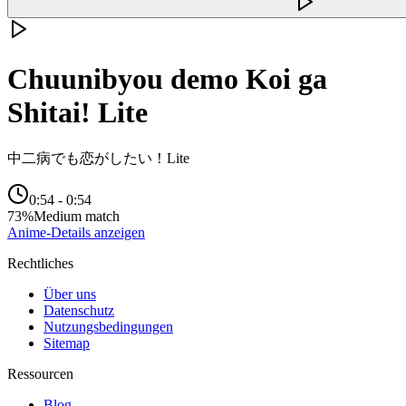
Chuunibyou demo Koi ga
Shitai! Lite
中二病でも恋がしたい！Lite
0:54
-
0:54
73
%
Medium match
Anime-Details anzeigen
Rechtliches
Über uns
Datenschutz
Nutzungsbedingungen
Sitemap
Ressourcen
Blog