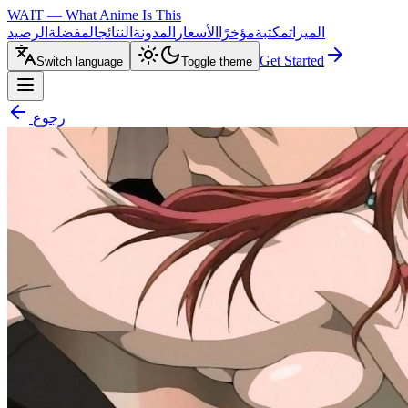
WAIT — What Anime Is This
الميزات
مكتبة
مؤخرًا
الأسعار
المدونة
النتائج
المفضلة
الرصيد
Get Started
Switch language
Toggle theme
رجوع